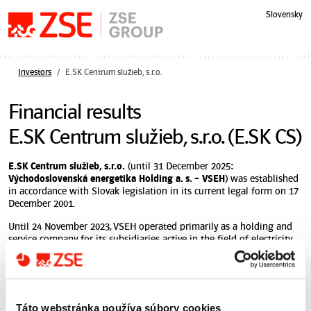
Skip navigation
Slovensky
Investors
E.SK Centrum služieb, s.r.o.
Financial results
E.SK Centrum služieb, s.r.o. (E.SK CS)
E.SK Centrum služieb, s.r.o.
(until 31 December 2025
:
Východoslovenská energetika Holding a. s. – VSEH
) was established
in accordance with Slovak legislation in its current legal form on 17
December 2001.
Until 24 November 2023, VSEH operated primarily as a holding and
service company for its subsidiaries active in the field of electricity
distribution (VSD) and the supply of electricity and gas (VSE).
After divesting its subsidiaries VSD and VSE as of 24 November 2023,
VSEH continued its activities as a service company providing services
to related parties within the ZSE Group.
Táto webstránka používa súbory cookies