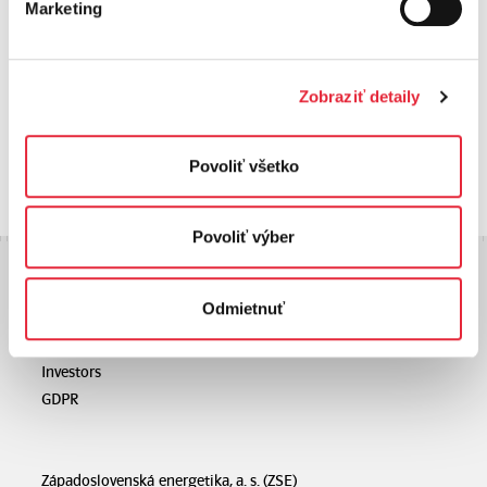
Marketing
Other Financial Results
Západoslovenská energetika,
Východoslovenská
a.s.
distribučná, a.s.
Zobraziť detaily
ZSE Group
Energetika Slovensko, a.s.
Západoslovenská distribučná,
a. s.
Povoliť všetko
Povoliť výber
ZSE Group
Odmietnuť
About Us
Customers
Investors
GDPR
Západoslovenská energetika, a. s. (ZSE)