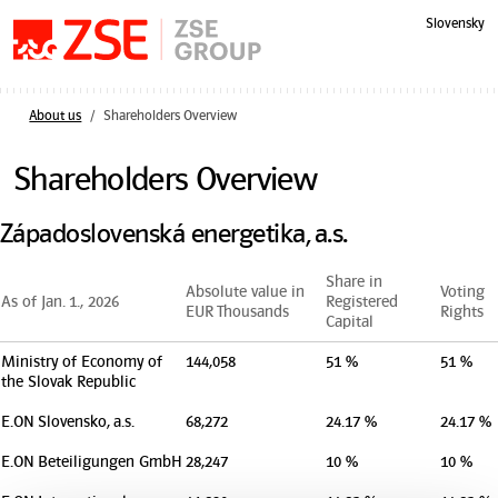
Skip navigation
Slovensky
About us
Shareholders Overview
Shareholders Overview
Západoslovenská energetika, a.s.
Share in
Absolute value in
Voting
As of Jan. 1., 2026
Registered
EUR Thousands
Rights
Capital
Ministry of Economy of
144,058
51 %
51 %
the Slovak Republic
E.ON Slovensko, a.s.
68,272
24.17 %
24.17 %
E.ON Beteiligungen GmbH
28,247
10 %
10 %