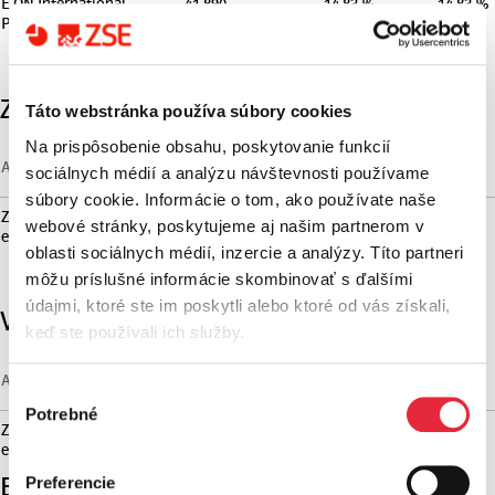
E.ON International
41,890
14.83 %
14.83 %
Participations N.V.
Západoslovenská distribučná, a.s.
Táto webstránka používa súbory cookies
Na prispôsobenie obsahu, poskytovanie funkcií
Absolute value in EUR
Share in
Voting
As of Jan. 1., 2026
sociálnych médií a analýzu návštevnosti používame
Thousands
Registered Capital
Rights
súbory cookie. Informácie o tom, ako používate naše
Západoslovenská
33,227
100%
100%
webové stránky, poskytujeme aj našim partnerom v
energetika, a.s.
oblasti sociálnych médií, inzercie a analýzy. Títo partneri
môžu príslušné informácie skombinovať s ďalšími
údajmi, ktoré ste im poskytli alebo ktoré od vás získali,
Východoslovenská distribučná, a.s.
keď ste používali ich služby.
Absolute value in EUR
Share in
Voting
As of Jan. 1., 2026
Thousands
Registered Capital
Rights
Výber
Potrebné
súhlasu
Západoslovenská
120,040
100%
100%
energetika, a.s.
Energetika Slovensko, a.s.
Preferencie