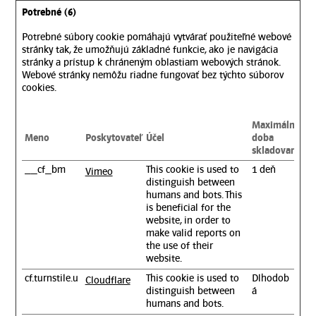
Potrebné (6)
Potrebné súbory cookie pomáhajú vytvárať použiteľné webové
stránky tak, že umožňujú základné funkcie, ako je navigácia
stránky a prístup k chráneným oblastiam webových stránok.
Webové stránky nemôžu riadne fungovať bez týchto súborov
cookies.
Maximálna
Meno
Poskytovateľ
Účel
doba
skladovania
__cf_bm
This cookie is used to
1 deň
Vimeo
distinguish between
humans and bots. This
is beneficial for the
website, in order to
make valid reports on
the use of their
website.
cf.turnstile.u
This cookie is used to
Dlhodob
Cloudflare
distinguish between
á
humans and bots.