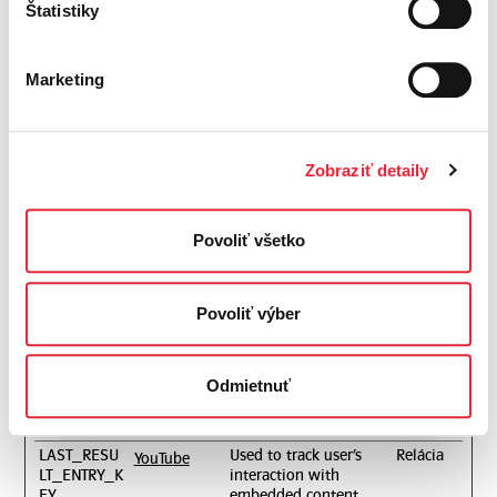
_ga_#
Used to send data to
2 rokov
Google
Štatistiky
Google Analytics
about the visitor's
device and behavior.
Marketing
Tracks the visitor
across devices and
marketing channels.
_gat
Used to send data to
1 deň
Google
Zobraziť detaily
Google Analytics
about the visitor's
device and behavior.
Tracks the visitor
Povoliť všetko
across devices and
marketing channels.
_gid
Used to send data to
1 deň
Google
Povoliť výber
Google Analytics
about the visitor's
device and behavior.
Tracks the visitor
Odmietnuť
across devices and
marketing channels.
LAST_RESU
Used to track user’s
Relácia
YouTube
LT_ENTRY_K
interaction with
EY
embedded content.