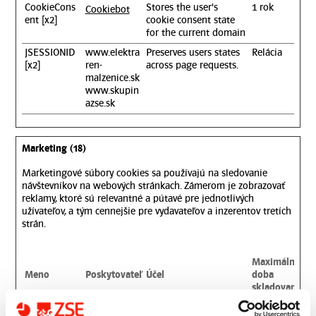
CookieCons
Stores the user's
1 rok
Cookiebot
ent [x2]
cookie consent state
for the current domain
JSESSIONID
www.elektra
Preserves users states
Relácia
[x2]
ren-
across page requests.
malzenice.sk
www.skupin
azse.sk
Marketing (18)
Marketingové súbory cookies sa používajú na sledovanie
návštevníkov na webových stránkach. Zámerom je zobrazovať
reklamy, ktoré sú relevantné a pútavé pre jednotlivých
užívateľov, a tým cennejšie pre vydavateľov a inzerentov tretích
strán.
Maximálna
Meno
Poskytovateľ
Účel
doba
skladovania
__Secure-
Used to track user’s
180 dní
YouTube