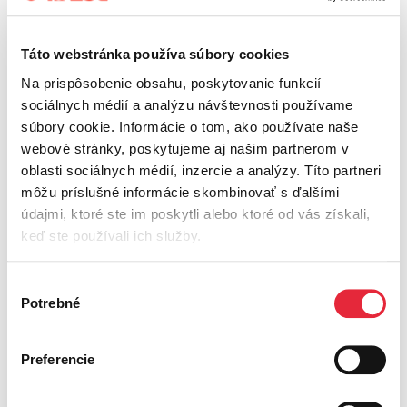
ROLLOUT_TO
interaction with
KEN
embedded content.
__Secure-
Stores the user's video
Relácia
YouTube
Táto webstránka používa súbory cookies
YEC
player preferences
using embedded
Na prispôsobenie obsahu, poskytovanie funkcií
YouTube video
sociálnych médií a analýzu návštevnosti používame
__Secure-
Used to track user’s
180 dní
YouTube
súbory cookie. Informácie o tom, ako používate naše
YNID
interaction with
webové stránky, poskytujeme aj našim partnerom v
embedded content.
oblasti sociálnych médií, inzercie a analýzy. Títo partneri
_fbp
Used by Facebook to
3
Meta
môžu príslušné informácie skombinovať s ďalšími
deliver a series of
mesiacov
Platforms,
advertisement
údajmi, ktoré ste im poskytli alebo ktoré od vás získali,
Inc.
products such as real
keď ste používali ich služby.
time bidding from
third party advertisers.
Výber
_ga
Used to send data to
2 rokov
Google
Google Analytics
Potrebné
súhlasu
about the visitor's
device and behavior.
Tracks the visitor
Preferencie
across devices and
marketing channels.