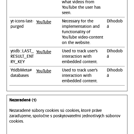
what videos from
YouTube the user has
seen.
yt-icons-last-
Necessary for the
Dlhodob
YouTube
purged
implementation and
á
functionality of
YouTube video-content
on the website.
ytidb::LAST_
Used to track user’s
Dlhodob
YouTube
RESULT_ENT
interaction with
á
RY_KEY
embedded content.
YtIdbMeta#
Used to track user’s
Dlhodob
YouTube
databases
interaction with
á
embedded content.
Nezaradené (1)
Nezaradené súbory cookies sú cookies, ktoré práve
zaraďujeme, spoločne s poskytovateľmi jednotlivých súborov
cookies.