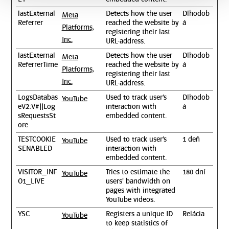
lastExternal
Detects how the user
Dlhodob
Meta
Referrer
reached the website by
á
Platforms,
registering their last
Inc.
URL-address.
lastExternal
Detects how the user
Dlhodob
Meta
ReferrerTime
reached the website by
á
Platforms,
registering their last
Inc.
URL-address.
LogsDatabas
Used to track user’s
Dlhodob
YouTube
eV2:V#||Log
interaction with
á
sRequestsSt
embedded content.
ore
TESTCOOKIE
Used to track user’s
1 deň
YouTube
SENABLED
interaction with
embedded content.
VISITOR_INF
Tries to estimate the
180 dní
YouTube
O1_LIVE
users' bandwidth on
pages with integrated
YouTube videos.
YSC
Registers a unique ID
Relácia
YouTube
to keep statistics of