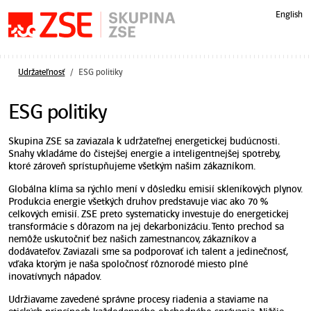
Preskočiť navigáciu
English
Udržateľnosť
ESG politiky
ESG politiky
Skupina ZSE sa zaviazala k udržateľnej energetickej budúcnosti.
Snahy vkladáme do čistejšej energie a inteligentnejšej spotreby,
ktoré zároveň sprístupňujeme všetkým našim zákazníkom.
Globálna klíma sa rýchlo mení v dôsledku emisií skleníkových plynov.
Produkcia energie všetkých druhov predstavuje viac ako 70 %
celkových emisií. ZSE preto systematicky investuje do energetickej
transformácie s dôrazom na jej dekarbonizáciu. Tento prechod sa
nemôže uskutočniť bez našich zamestnancov, zákazníkov a
dodávateľov. Zaviazali sme sa podporovať ich talent a jedinečnosť,
vďaka ktorým je naša spoločnosť rôznorodé miesto plné
inovatívnych nápadov.
Udržiavame zavedené správne procesy riadenia a staviame na