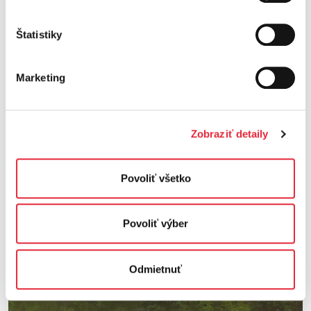
Stiahnuť
Plán transformácie pre zmierňovanie zmeny klímy 2024
Stiahnuť
Štatistiky
Plán adaptácie na zmenu klímy pre distribučnú sústavu ZSD
Stiahnuť
a VSD
Marketing
Zobraziť detaily
Povoliť všetko
Povoliť výber
Odmietnuť