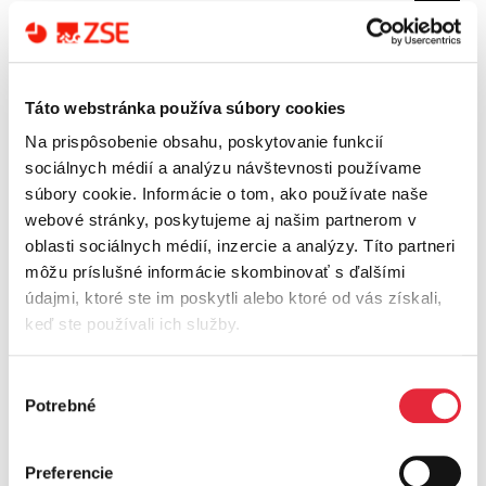
Politika BOZP, ŽP a riadenia energií ZSE
Stiahnuť
Politika BOZP, ŽP, kvality a riadenia energií ZSD
Stiahnuť
Táto webstránka používa súbory cookies
Politika BOZP, ŽP, kvality a riadenia energií VSD
Stiahnuť
Na prispôsobenie obsahu, poskytovanie funkcií
sociálnych médií a analýzu návštevnosti používame
Program ochrany ľudských práv skupiny ZSE
Stiahnuť
súbory cookie. Informácie o tom, ako používate naše
webové stránky, poskytujeme aj našim partnerom v
Vyhlásenie k rôznorodosti a inklúzii v skupine ZSE
Stiahnuť
oblasti sociálnych médií, inzercie a analýzy. Títo partneri
môžu príslušné informácie skombinovať s ďalšími
Programy zapájania komunít
Stiahnuť
údajmi, ktoré ste im poskytli alebo ktoré od vás získali,
Programy komunitného rozvoja
Stiahnuť
keď ste používali ich služby.
Zapracovanie aspektov zeleného obstarania do jednotlivých
Stiahnuť
Výber
zákaziek
Potrebné
súhlasu
List očakávaní voči obchodným partnerom
Stiahnuť
Preferencie
Politika udržateľnosti v riadení dodávateľského reťazca