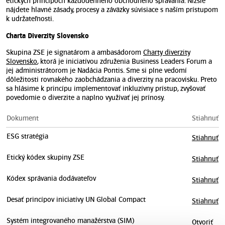
etických princípoch každodenného obchodného správania. Nižšie
nájdete hlavné zásady, procesy a záväzky súvisiace s naším prístupom
k udržateľnosti.
Charta Diverzity Slovensko
Skupina ZSE je signatárom a ambasádorom
Charty diverzity
Slovensko
, ktorá je iniciatívou združenia Business Leaders Forum a
jej administrátorom je Nadácia Pontis. Sme si plne vedomí
dôležitosti rovnakého zaobchádzania a diverzity na pracovisku. Preto
sa hlásime k princípu implementovať inkluzívny prístup, zvyšovať
povedomie o diverzite a naplno využívať jej prínosy.
Dokument
Stiahnuť
ESG stratégia
Stiahnuť
Etický kódex skupiny ZSE
Stiahnuť
Kódex správania dodávateľov
Stiahnuť
Desať princípov iniciatívy UN Global Compact
Stiahnuť
Systém integrovaného manažérstva (SIM)
Otvoriť