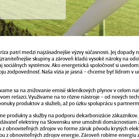
kríza patrí medzi najzásadnejšie výzvy súčasnosti. Jej dopady
jzraniteľnejšie skupiny a zároveň kladú vysoké nároky na odo
aj sociálnych systémov. Ako energetická spoločnosť si uvedo
voju zodpovednosť. Naša vízia je jasná – chceme byť lídrom v u
vame sa na znižovanie emisií skleníkových plynov v celom n
om reťazci. Využívame na to rôzne nástroje – od nových techn
onuky produktov a služieb, až po úzku spoluprácu s partnerm
e produkty a služby na podporu dekarbonizácie zákazníkov.
dávateľ elektriny na Slovensku sme umožnili domácnostiam zv
u z obnoviteľných zdrojov vo forme záruk pôvodu krytých elek
u z obnoviteľných zdrojov energie. Zároveň robíme energiu z