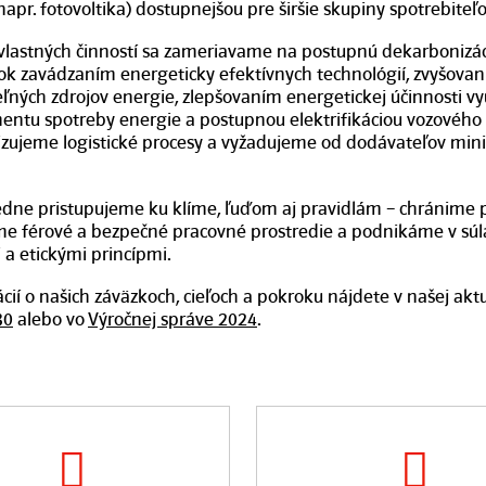
napr. fotovoltika) dostupnejšou pre širšie skupiny spotrebiteľo
vlastných činností sa zameriavame na postupnú dekarbonizác
k zavádzaním energeticky efektívnych technológií, zvyšovan
ľných zdrojov energie, zlepšovaním energetickej účinnosti vy
ntu spotreby energie a postupnou elektrifikáciou vozového 
izujeme logistické procesy a vyžadujeme od dodávateľov mi
dne pristupujeme ku klíme, ľuďom aj pravidlám – chránime p
me férové a bezpečné pracovné prostredie a podnikáme v súl
a etickými princípmi.
cií o našich záväzkoch, cieľoch a pokroku nájdete v našej akt
30
alebo vo
Výročnej správe 2024
.