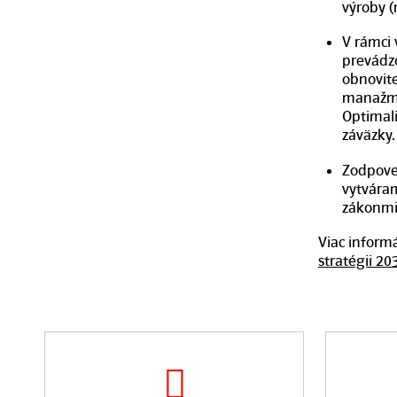
výroby (
V rámci 
prevádzo
obnovite
manažme
Optimal
záväzky.
Zodpove
vytvára
zákonmi 
Viac informá
stratégii 20