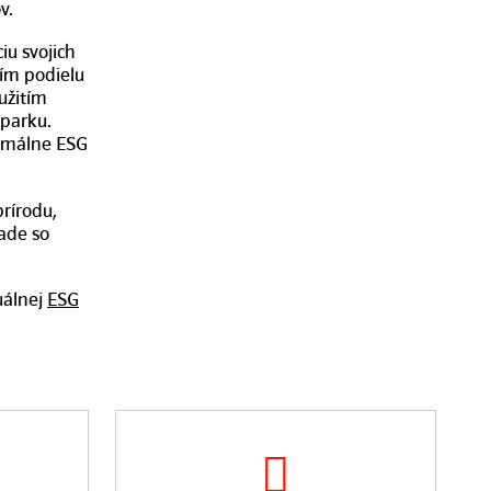
v.
iu svojich
ím podielu
užitím
parku.
nimálne ESG
rírodu,
ade so
uálnej
ESG