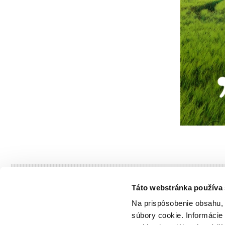
Skupina ZSE
Táto webstránka používa
Na prispôsobenie obsahu, 
Spoločnosť
súbory cookie. Informácie
Zákazníci