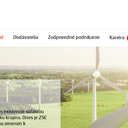
sť
Dodávatelia
Zodpovedné podnikanie
Kariéra
j existencie súčasťou
u krajinu. Dnes je ZSE
ónu smerom k