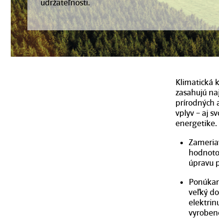
udržateľnosti.
Klimatická 
zasahujú na
prírodných 
vplyv – aj s
energetike.
Zameria
hodnotov
úpravu p
Ponúkam
veľký do
elektrin
vyrobeno