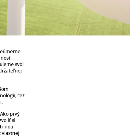
 neúmerne
lnosť
mujeme svoj
držateľnej
ašom
ológií, cez
i.
 Ako prvý
oliť si
trinou
 vlastnej