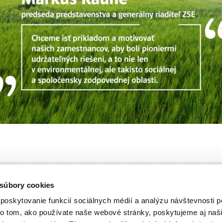
 súbory cookies
poskytovanie funkcií sociálnych médií a analýzu návštevnosti
Udržateľnosť
Západos
 o tom, ako používate naše webové stránky, poskytujeme aj na
Čulenov
Zodpovedné podnikanie