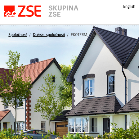
Preskočiť navigáciu
English
Spoločnosť
Dcérske spoločnosti
EKOTERM, s.r.o.