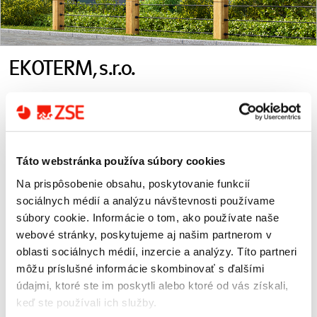
EKOTERM, s.r.o.
Spoločnosť EKOTERM, s.r.o., poskytuje širokú škálu energetických
služieb s dôrazom na energetickú efektívnosť budov. Jej hlavným
zameraním je oblasť tepelného hospodárstva budov. V rámci tejto
špecializácie EKOTERM realizuje výstavbu, rekonštrukcie,
prevádzkovanie a servis zdrojov tepla.
Táto webstránka používa súbory cookies
Spoločnosť tiež pôsobí v oblasti poskytovania garantovanej
Na prispôsobenie obsahu, poskytovanie funkcií
energetickej služby (GES) a podpornej energetickej služby. V rámci
týchto služieb rozvíja EKOTERM koncept komplexnej obnovy budov s
sociálnych médií a analýzu návštevnosti používame
integráciou viacerých technológií na báze design&build, vrátane
súbory cookie. Informácie o tom, ako používate naše
poradenstva a návrhu možností financovania.
webové stránky, poskytujeme aj našim partnerom v
EKOTERM je od roku 2020 súčasťou Skupiny ZSE, ktorá má v
oblasti sociálnych médií, inzercie a analýzy. Títo partneri
spoločnosti od roku 2024 100 % vlastnícky podiel.
môžu príslušné informácie skombinovať s ďalšími
údajmi, ktoré ste im poskytli alebo ktoré od vás získali,
www.ekoterm.biz
keď ste používali ich služby.