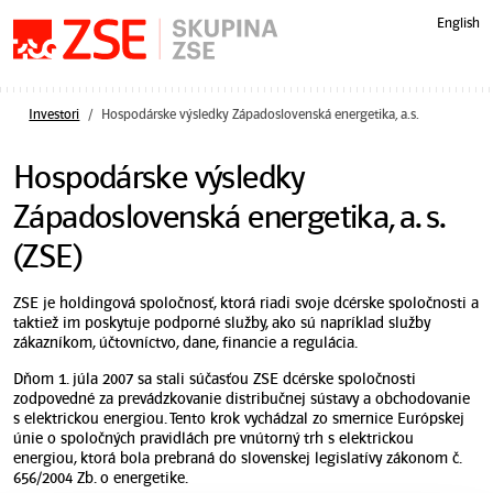
Preskočiť navigáciu
English
Investori
Hospodárske výsledky Západoslovenská energetika, a.s.
Hospodárske výsledky
Západoslovenská energetika, a. s.
(ZSE)
ZSE je holdingová spoločnosť, ktorá riadi svoje dcérske spoločnosti a
taktiež im poskytuje podporné služby, ako sú napríklad služby
zákazníkom, účtovníctvo, dane, financie a regulácia.
Dňom 1. júla 2007 sa stali súčasťou ZSE dcérske spoločnosti
zodpovedné za prevádzkovanie distribučnej sústavy a obchodovanie
s elektrickou energiou. Tento krok vychádzal zo smernice Európskej
únie o spoločných pravidlách pre vnútorný trh s elektrickou
energiou, ktorá bola prebraná do slovenskej legislatívy zákonom č.
656/2004 Zb. o energetike.