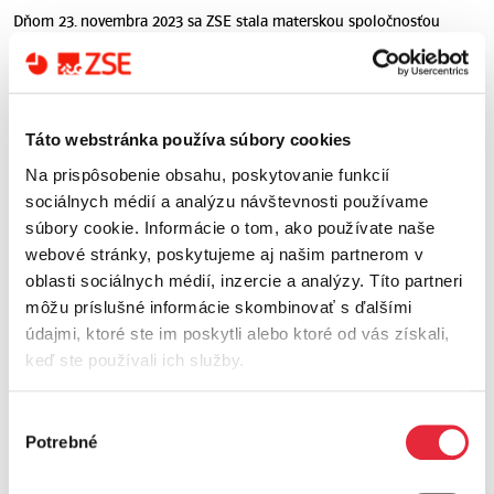
Dňom 23. novembra 2023 sa ZSE stala materskou spoločnosťou
spoločnosti Východoslovenská energetika Holding a.s. (od 1.1.2026
E.SK Centrum služieb, s.r.o. ) a jej dcérskych spoločností – najmä
Východoslovenskej energetiky a.s. (od 1.7.2025 Energetika Slovensko,
a.s. (E.SK)) a Východoslovenskej distribučnej, a.s.
Stále aktíva tvoria najmä finančné investície do dcérskych
Táto webstránka používa súbory cookies
spoločností a majetkových účastí. Vlastné imanie tvorí najmä
Na prispôsobenie obsahu, poskytovanie funkcií
základné imanie a zákonný rezervný fond. Dlhodobé záväzky súvisia s
financovaním skupiny ZSE prostredníctvom dlhopisov a bankových
sociálnych médií a analýzu návštevnosti používame
úverov.
súbory cookie. Informácie o tom, ako používate naše
webové stránky, poskytujeme aj našim partnerom v
Hlavným zdrojom príjmov a EBITDA v ZSE je príjem z dividend od
dcérskych spoločností a majetkových účastí. Ďalším významným
oblasti sociálnych médií, inzercie a analýzy. Títo partneri
zdrojom sú tržby z poskytovania podporných aktivít dcérskym
môžu príslušné informácie skombinovať s ďalšími
spoločnostiam.
údajmi, ktoré ste im poskytli alebo ktoré od vás získali,
keď ste používali ich služby.
Výročné správy
ZSE Výročná správa 2025
a konsolidovanej účtovnej
vrátane konsolidovaného
závierky
Výber
vykazovania informácií o
Potrebné
súhlasu
udržateľnosti a individuálnej
Archív výročných správ