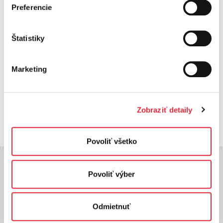
Preferencie
Ďalšie hospodárske výsledky
Štatistiky
Skupina ZSE
Energetika Slovensko, a.s.
Západoslovenská distribučná,
E.SK Centrum služieb, s.r.o.
Marketing
a. s.
Východoslovenská
distribučná, a.s.
Zobraziť detaily
Povoliť všetko
Skupina ZSE
Povoliť výber
Spoločnosť
Zákazníci
Odmietnuť
Investori
Informácie pre dodávateľov