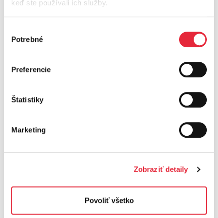
keď ste používali ich služby.
odkloňovačmi letu vtákov.
Viac informácií
Výber
Potrebné
súhlasu
Preferencie
Štatistiky
Zdravá firma roka 2020
Marketing
3. miesto
| ZSE poskytuje svojim zamestnancom viac než dve
desiatky aktivít na podporu zdravia. V roku 2021 nás potešilo aj
ocenenie za starostlivosť o zdravie zamestnancov.
Viac informácií
Zobraziť detaily
Povoliť všetko