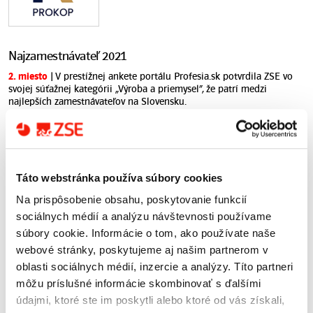
Najzamestnávateľ 2021
2. miesto
| V prestížnej ankete portálu Profesia.sk potvrdila ZSE vo
svojej súťažnej kategórii „Výroba a priemysel“, že patrí medzi
najlepších zamestnávateľov na Slovensku.
Viac informácií
Táto webstránka používa súbory cookies
Na prispôsobenie obsahu, poskytovanie funkcií
sociálnych médií a analýzu návštevnosti používame
súbory cookie. Informácie o tom, ako používate naše
webové stránky, poskytujeme aj našim partnerom v
Life Awards 2021
oblasti sociálnych médií, inzercie a analýzy. Títo partneri
môžu príslušné informácie skombinovať s ďalšími
Hlavná cena
| „Zeleným Oscarom“ ocenila Európska komisia projekt
LIFE Energia, v rámci ktorého naša dcérska spoločnosť
údajmi, ktoré ste im poskytli alebo ktoré od vás získali,
Západoslovenská distribučná ošetrila 42 km elektrických vedení