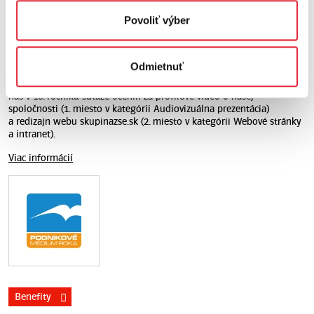
Povoliť výber
Podnikové médium roka 2018
Odmietnuť
1. a 2. miesto
| Klub podnikových médií a Slovak Business Agency
nás v 16. ročníku súťaže ocenili za profilové video o našej
spoločnosti (1. miesto v kategórii Audiovizuálna prezentácia)
a redizajn webu skupinazse.sk (2. miesto v kategórii Webové stránky
a intranet).
Viac informácií
Benefity