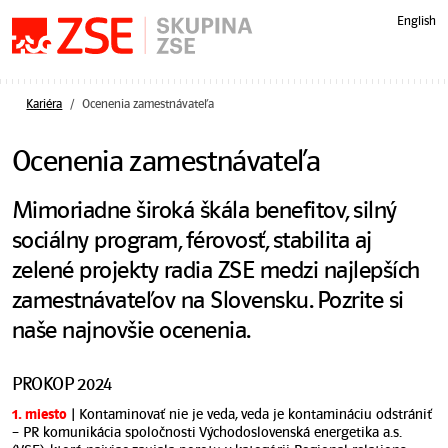
Preskočiť navigáciu
English
Kariéra
Ocenenia zamestnávateľa
Ocenenia zamestnávateľa
Mimoriadne široká škála benefitov, silný
sociálny program, férovosť, stabilita aj
zelené projekty radia ZSE medzi najlepších
zamestnávateľov na Slovensku. Pozrite si
naše najnovšie ocenenia.
PROKOP 2024
1. miesto
| Kontaminovať nie je veda, veda je kontamináciu odstrániť
– PR komunikácia spoločnosti Východoslovenská energetika a.s.